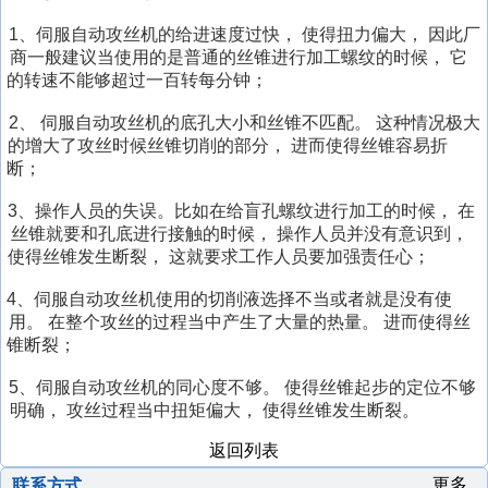
市
向
式
机
机
丝
丝
大
嘉
1、伺服自动攻丝机的给进速度过快，
使得扭力偏大，
因此厂
全
攻
攻
机
机
连
台
兴
景
珠
商一般建议当使用的是普通的丝锥进行加工螺纹的时候，
它
自
丝
丝
市
儿
的转速不能够超过一百转每分钟；
市
德
海
动
机
机
打
庄
数
镇
市
攻
胶
乐
2、
伺服自动攻丝机的底孔大小和丝锥不匹配。
这种情况极大
丝
区
控
电
伺
丝
南
成
山
的增大了攻丝时候丝锥切削的部分，
进而使得丝锥容易折
机
全
攻
动
服
机
市
武
断；
市
自
牙
攻
攻
螺
县
万
动
机
丝
丝
利
3、操作人员的失误。比如在给盲孔螺纹进行加工的时候，
在
纹
触
向
攻
机
机
津
荆
乌
怒
恩
丝锥就要和孔底进行接触的时候，
操作人员并没有意识到，
机
摸
攻
丝
县
州
汶
兰
使得丝锥发生断裂，
江
施
这就要求工作人员要加强责任心；
屏
丝
机
电
市
上
察
市
市
攻
机
4、伺服自动攻丝机使用的切削液选择不当或者就是没有使
动
攻
县
布
数
斜
牙
焦
芝
用。
在整个攻丝的过程当中产生了大量的热量。
进而使得丝
攻
牙
数
打
控
式
机
作
锥断裂；
罘
牙
机
控
丝
攻
攻
市
区
机
攻
机
牙
丝
抚
莱
5、伺服自动攻丝机的同心度不够。
使得丝锥起步的定位不够
液
液
丝
机
机
州
福
芜
宁
莒
明确，
攻丝过程当中扭矩偏大，
使得丝锥发生断裂。
压
压
机
市
清
市
阳
南
攻
攻
返回列表
万
市
浮
县
县
丝
丝
向
攻
动
旋
车
机
机
更多..
联系方式