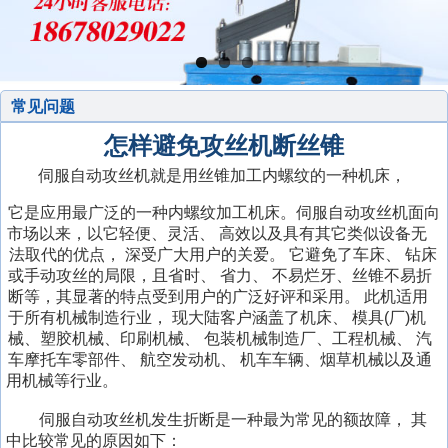
常见问题
怎样避免攻丝机断丝锥
伺服自动攻丝机就是用丝锥加工内螺纹的一种机床，
阳
济
它是应用最广泛的一种内螺纹加工机床。伺服自动攻丝机面向
江
克
源
市场以来，以它轻便、灵活、
高效以及具有其它类似设备无
市
拉
济
市
成
临
法取代的优点，
深受广大用户的关爱。
它避免了车床、
钻床
攻
玛
阳
阿
触
都
黔
朐
或手动攻丝的局限，且省时、
省力、
不易烂牙、丝锥不易折
丝
依
县
克
邵
摸
市
南
李
县
断等，其显著的特点受到用户的广泛好评和采用。
此机适用
机
车
触
苏
武
承
屏
攻
州
沧
廊
浮
于所有机械制造行业，
现大陆客户涵盖了机床、
模具(厂)机
丝
摸
市
市
德
临
攻
丝
伺
区
坊
甘
动
械、塑胶机械、印刷机械、
包装机械制造厂、工程机械、
汽
机
屏
液
攻
市
夏
曲
丝
机
服
浮
市
肃
电
式
车摩托车零部件、
航空发动机、
机车车辆、烟草机械以及通
攻
压
丝
钻
市
阜
用机械等行业。
机
攻
动
电
省
动
攻
牙
攻
机
丝
电
市
丝
式
动
液
万
牙
玉
伺服自动攻丝机发生折断是一种最为常见的额故障，
其
机
丝
机
动
浮
机
攻
攻
压
向
机
林
中比较常见的原因如下：
机
万
动
丝
牙
攻
攻