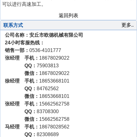
触
省
门
泰
斜
市
中
可以进行高速加工。
尔
丝
丝
式
液
摸
伺
市
山
式
电
市
市
机
机
攻
压
返回列表
屏
服
斜
区
攻
动
万
浮
丝
攻
攻
攻
式
触
丝
万
向
动
机
丝
更多..
联系方式
丝
丝
攻
摸
机
向
攻
式
机
公司名称：安丘市欧德机械有限公司
机
机
丝
屏
攻
丝
攻
机
攻
丝
机
牙
24小时客服热线：
丝
机
机
销售一部：
0536-4101777
机
张经理 手机：
18678029022
QQ：
75903813
微信：
18678029022
徐经理 手机：
18653668101
QQ：
84762562
微信：
18653668101
张经理 手机：
15662562758
QQ：
83708300
微信：
15662562758
马经理 手机：
18678028562
QQ：
82308689