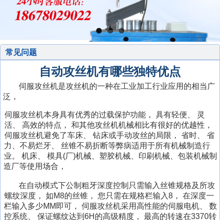
常见问题
自动攻丝机有哪些独特优点
伺服攻丝机是攻丝机的一种在工业加工行业应用的相当广
泛，
大
高
徐
伺服攻丝机本身具有优秀的过载保护功能，
具有轻便、
灵
兴
克
青
石
州
陇
活、
高效的特点，
和其他攻丝机机械相比有很好的优越性，
安
拉
仁
县
狮
阿
市
南
乌
伺服攻丝机避免了车床、
钻床或手动攻丝的局限，
省时、
省
岭
玛
怀
佳
电
市
里
萍
数
市
海
力、不易烂牙、
丝锥不易折断等弊病适用于所有机械制造行
触
依
市
木
鄂
动
旋
地
乡
鄂
控
斜
市
业。
机床、
模具(厂)机械、塑胶机械、印刷机械、包装机械制
摸
触
钻
斯
尔
安
攻
臂
区
市
尔
造厂等使用场合，
攻
式
斜
屏
摸
丝
市
多
阳
丝
式
液
数
多
牙
攻
式
在自动模式下公制粗牙深度控制只需输入丝锥规格及所攻
攻
屏
机
触
斯
市
机
攻
压
控
斯
机
丝
攻
阜
即
齐
螺纹深度，
如M8的丝锥，
您只需在规格栏输入8，
在深度一
牙
攻
摸
打
伺
丝
攻
攻
市
任
机
丝
阳
贵
墨
渭
齐
栏输入多少MM即可，
伺服攻丝机采用高性能的伺服电机、
数
机
丝
屏
丝
服
机
丝
牙
旋
城
机
市
州
厦
市
南
巴
哈
控系统、
保证螺纹达到6H的高级精度，
最高的转速在3370转
机
攻
机
攻
机
机
臂
区