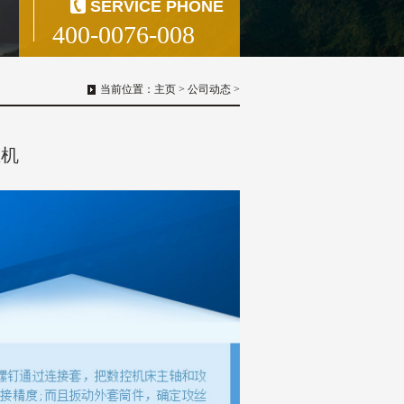
SERVICE PHONE
400-0076-008
当前位置：
主页
>
公司动态
>
丝机