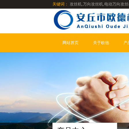
关键词：
攻丝机,万向攻丝机,电动万向攻丝
网站首页
关于欧德
产