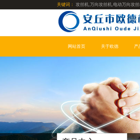
关键词：
攻丝机,万向攻丝机,电动万向攻丝
网站首页
关于欧德
产