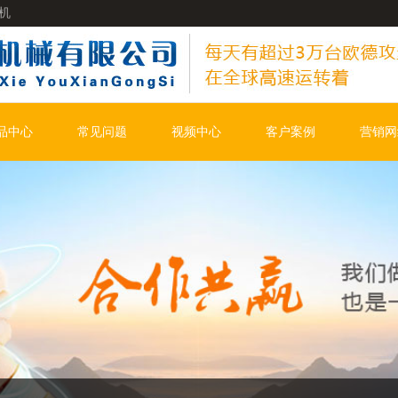
机
品中心
常见问题
视频中心
客户案例
营销网