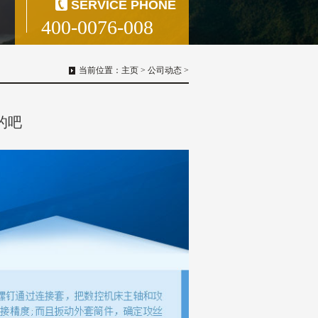
SERVICE PHONE
400-0076-008
当前位置：
主页
>
公司动态
>
的吧