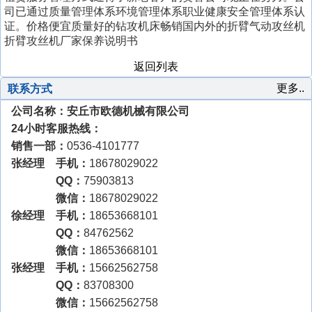
司已通过质量管理体系环境管理体系职业健康安全管理体系认
证。价格便宜质量好的钻攻机床畅销国内外的折臂气动攻丝机
折臂攻丝机厂家保养说明书
返回列表
更多..
联系方式
公司名称：安丘市欧德机械有限公司
24小时客服热线：
销售一部：
0536-4101777
张经理 手机：
18678029022
QQ：
75903813
微信：
18678029022
徐经理 手机：
18653668101
QQ：
84762562
微信：
18653668101
张经理 手机：
15662562758
QQ：
83708300
微信：
15662562758