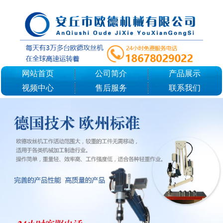
网站首页
公司简介
产品展示
视频中心
售后服务
联系我们